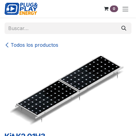
Ir al contenido
0
Todos los productos