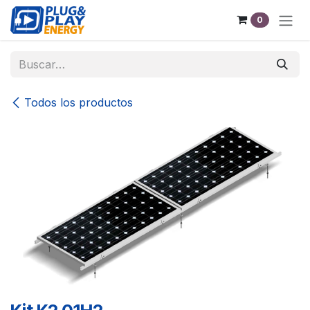
Ir al contenido
0
Todos los productos