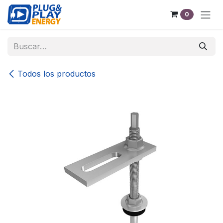
Ir al contenido
0
Todos los productos