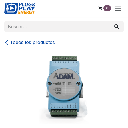
Ir al contenido
0
Todos los productos