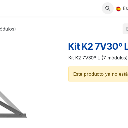
0
S
TIENDA
TRABAJA CON NOSOTROS
Es
ódulos)
Kit K2 7V30º 
Kit K2 7V30º L (7 módulos)
Este producto ya no está 