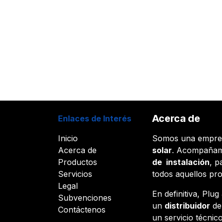
Acerca de
Enlaces de Interés
Inicio
Somos una empr
Acerca de
solar
. Acompañam
Productos
de instalación
, p
Servicios
todos aquellos pr
Legal
En definitiva, Plu
Subvenciones
un
distribuidor
d
Contáctenos
un servicio técnico