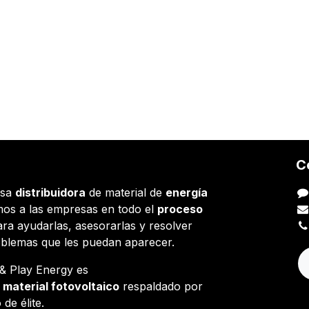
C
esa
distribuidora
de material de
energía
os a las empresas en todo el
proceso
ara ayudarlas, asesorarlas y resolver
oblemas que les puedan aparecer.
g & Play Energy es
e
material fotovoltaico
respaldado por
 de élite.