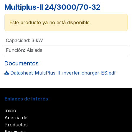
Multiplus-II 24/3000/70-32
Este producto ya no está disponible.
Capacidad
:
3 kW
Función
:
Aislada
Documentos
Datasheet-MultiPlus-II-inverter-charger-ES.pdf
Enlaces de Interés
Inicio
Acerca de
Productos
Servicios