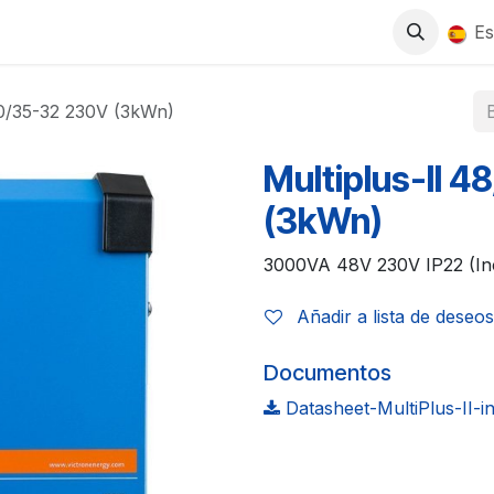
0
S
TIENDA
TRABAJA CON NOSOTROS
Es
00/35-32 230V (3kWn)
Multiplus-II 
(3kWn)
3000VA 48V 230V IP22 (In
Añadir a lista de deseos
Documentos
Datasheet-MultiPlus-II-i