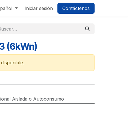
pañol
Iniciar sesión
Contáctenos
13 (6kWn)
disponible.
cional Aislada o Autoconsumo