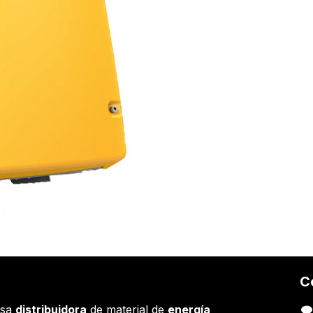
C
esa
distribuidora
de material de
energía