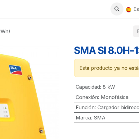
0
S
TIENDA
TRABAJA CON NOSOTROS
Es
kWn)
SMA SI 8.0H-
Este producto ya no está 
Capacidad
:
8 kW
Conexión
:
Monofásica
Función
:
Cargador bidirec
Marca
:
SMA