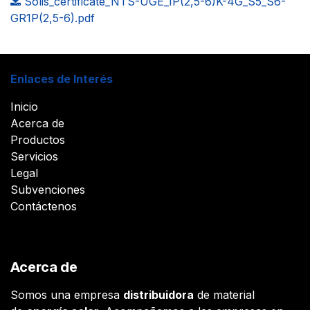
Solis_certificate_NTS-UGE_1P(2,5-6)K-4G_S5_S6-
GR1P(2,5-6).pdf
Enlaces de Interés
Inicio
Acerca de
Productos
Servicios
Legal
Subvenciones
Contáctenos
Acerca de
Somos una empresa
distribuidora
de material