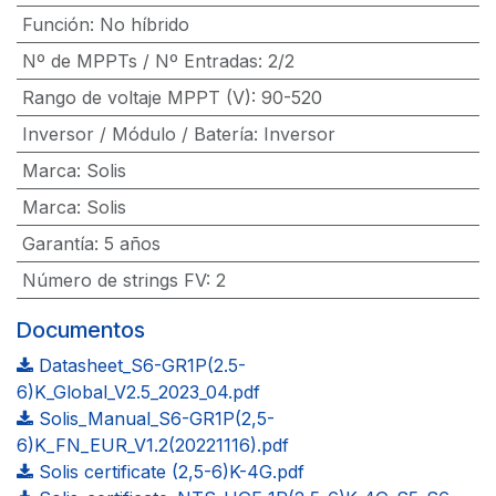
Función
:
No híbrido
Nº de MPPTs / Nº Entradas
:
2/2
Rango de voltaje MPPT (V)
:
90-520
Inversor / Módulo / Batería
:
Inversor
Marca
:
Solis
Marca
:
Solis
Garantía
:
5 años
Número de strings FV
:
2
Documentos
Datasheet_S6-GR1P(2.5-
6)K_Global_V2.5_2023_04.pdf
Solis_Manual_S6-GR1P(2,5-
6)K_FN_EUR_V1.2(20221116).pdf
Solis certificate (2,5-6)K-4G.pdf