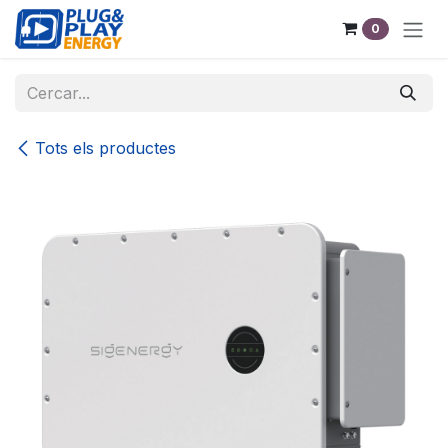
Skip to Content
0
Tots els productes