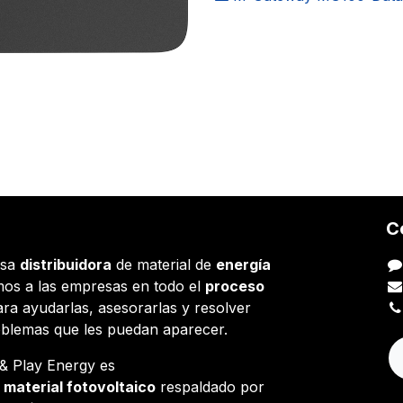
C
esa
distribuidora
de material de
energía
os a las empresas en todo el
proceso
ara ayudarlas, asesorarlas y resolver
oblemas que les puedan aparecer.
g & Play Energy es
e
material fotovoltaico
respaldado por