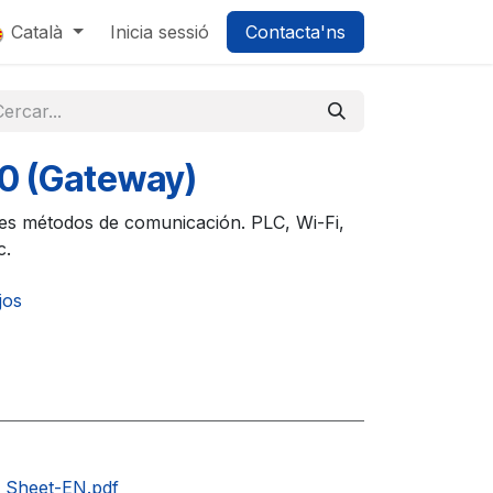
0
Català
Inicia sessió
Contacta'ns
0 (Gateway)
es métodos de comunicación. PLC, Wi-Fi,
c.
tjos
Sheet-EN.pdf