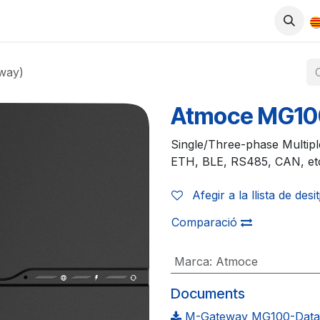
ODUCTES
BOTIGA
TREBALLA AMB NOSALTRES
way)
Atmoce MG10
Single/Three-phase Multipl
ETH, BLE, RS485, CAN, et
Afegir a la llista de desi
Comparació
Marca
:
Atmoce
Documents
M-Gateway MG100-Data 