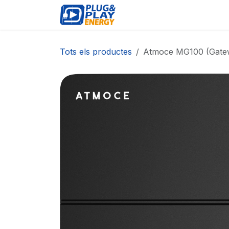
Skip to Content
ESDEVENIMENTS
PR
Tots els productes
Atmoce MG100 (Gate