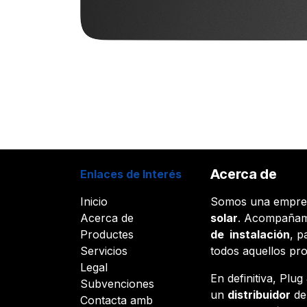
Acerca de
Enlaces de Interés
Inicio
Somos una empr
Acerca de
solar
. Acompañam
Productes
de instalación
, p
Servicios
todos aquellos pr
Legal
En definitiva, Plu
Subvenciones
un
distribuidor
d
Contacta amb