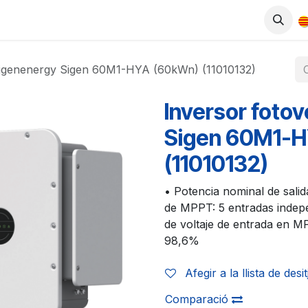
ODUCTES
BOTIGA
TREBALLA AMB NOSALTRES
 Sigenenergy Sigen 60M1-HYA (60kWn) (11010132)
Inversor fotov
Sigen 60M1-
(11010132)
• Potencia nominal de sal
de MPPT: 5 entradas indep
de voltaje de entrada en M
98,6%
Afegir a la llista de desi
Comparació