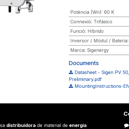
Potència (Wn)
:
60 K
Connexió
:
Trifásico
Funció
:
Híbrido
Inversor / Mòdul / Bateria
Marca
:
Sigenergy
Documents
Datasheet - Sigen PV 50
Preliminary.pdf
MountingInstructions-EN
C
esa
distribuidora
de material de
energía