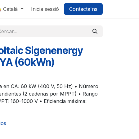
0
Català
Inicia sessió
Contacta'ns
oltaic Sigenenergy
HYA (60kWn)
ida en CA: 60 kW (400 V, 50 Hz) • Número
endientes (2 cadenas por MPPT) • Rango
PPT: 160–1000 V • Eficiencia máxima:
tjos