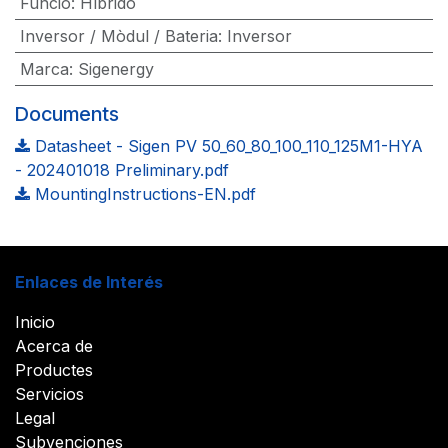
Funció
:
Híbrido
Inversor / Mòdul / Bateria
:
Inversor
Marca
:
Sigenergy
Documents
Datasheet - Sigen PV 50_60_80_100_110_125M1-HYA
- 202401018 Preliminary.pdf
MountingInstructions-EN.pdf
Enlaces de Interés
Inicio
Acerca de
Productes
Servicios
Legal
Subvenciones