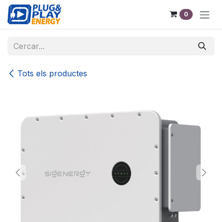
Skip to Content
0
Tots els productes