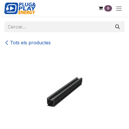
Skip to Content
0
Tots els productes