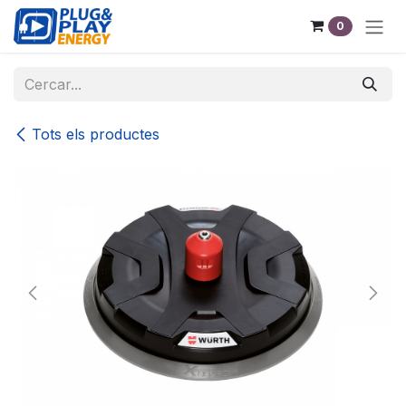
Skip to Content
0
Tots els productes