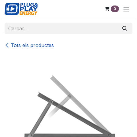
Skip to Content
0
Tots els productes