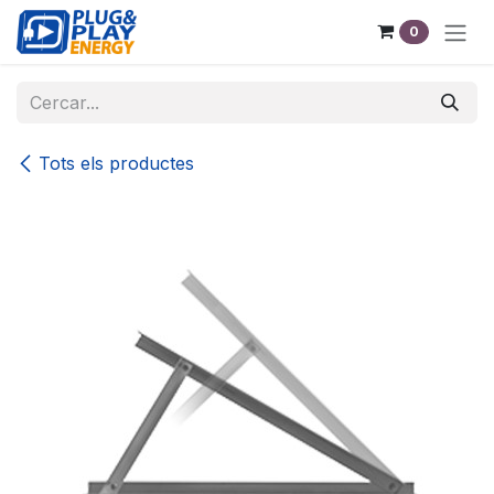
Skip to Content
0
Tots els productes