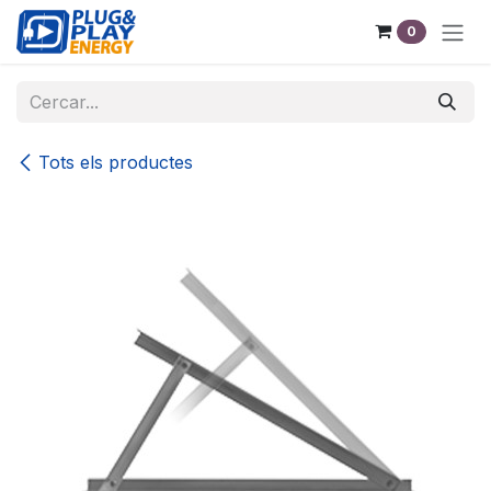
Skip to Content
0
Tots els productes