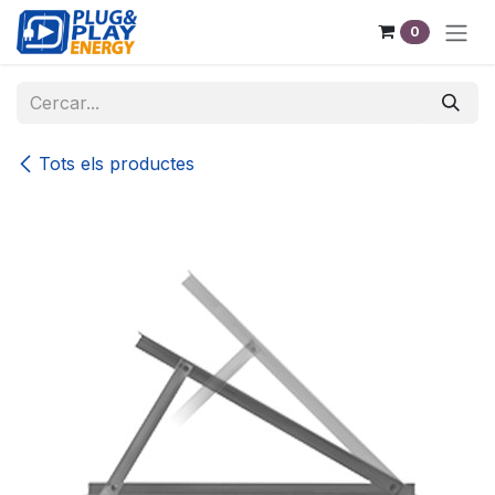
Skip to Content
0
Tots els productes