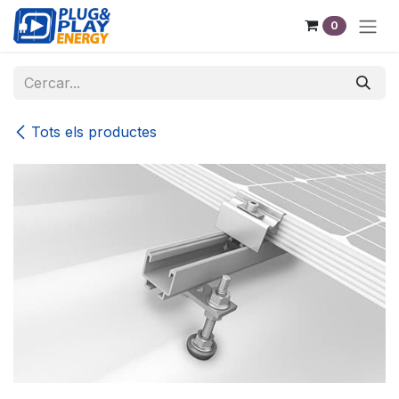
Skip to Content
0
Tots els productes