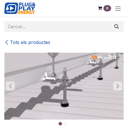
Skip to Content
0
Tots els productes