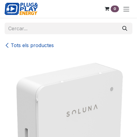
Skip to Content
0
Tots els productes