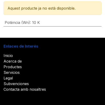
Aquest producte ja no està disponible.
Potència (Wn)
:
10 K
Enlaces de Interés
Inicio
Acerca de
Productes
Servicios
Legal
Subvenciones
Contacta amb nosaltres