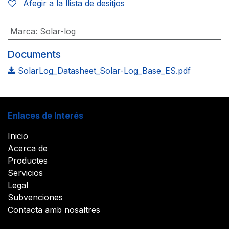
Afegir a la llista de desitjos
Marca
:
Solar-log
Documents
SolarLog_Datasheet_Solar-Log_Base_ES.pdf
Enlaces de Interés
Inicio
Acerca de
Productes
Servicios
Legal
Subvenciones
Contacta amb nosaltres