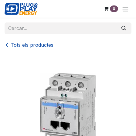
Skip to Content
0
Tots els productes