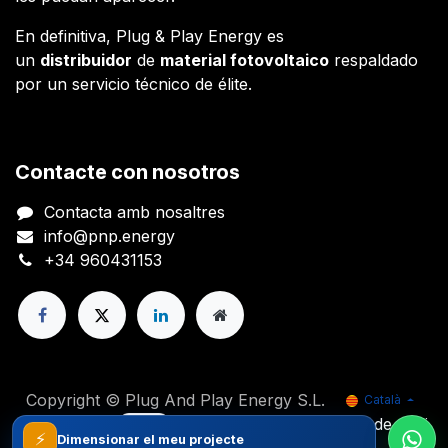
En definitiva, Plug & Play Energy es
un
distribuidor
de
material fotovoltaico
respaldado
por un servicio técnico de élite.
Contacte con nosotros
Contacta amb nosaltres
info@pnp.energy
+34 960431153
Copyright © Plug And Play Energy S.L.
Català
Powered by
- El #1
Comerç electrònic de codi
⚡