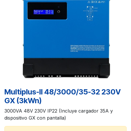
Multiplus-II 48/3000/35-32 230V
GX (3kWn)
3000VA 48V 230V IP22 (Incluye cargador 35A y
dispositivo GX con pantalla)