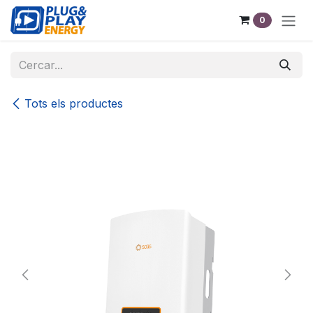
Skip to Content
0
Tots els productes