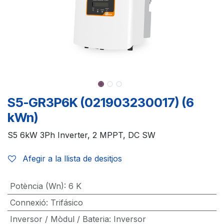
S5-GR3P6K (021903230017) (6
kWn)
S5 6kW 3Ph Inverter, 2 MPPT, DC SW
Afegir a la llista de desitjos
Potència (Wn)
:
6 K
Connexió
:
Trifásico
Inversor / Mòdul / Bateria
:
Inversor