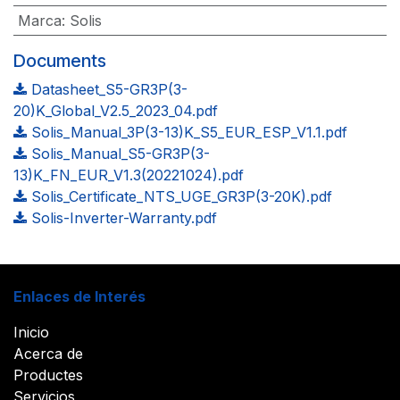
Marca
:
Solis
Documents
Datasheet_S5-GR3P(3-
20)K_Global_V2.5_2023_04.pdf
Solis_Manual_3P(3-13)K_S5_EUR_ESP_V1.1.pdf
Solis_Manual_S5-GR3P(3-
13)K_FN_EUR_V1.3(20221024).pdf
Solis_Certificate_NTS_UGE_GR3P(3-20K).pdf
Solis-Inverter-Warranty.pdf
Enlaces de Interés
Inicio
Acerca de
Productes
Servicios