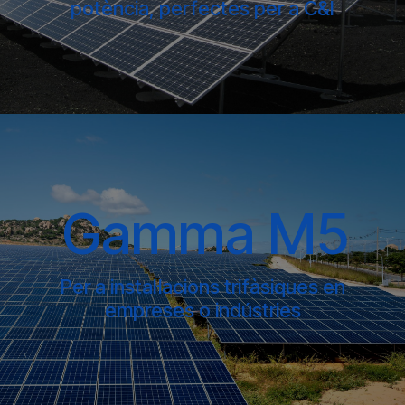
potència, perfectes per a C&I
Gamma M5
Per a instal·lacions trifàsiques en
empreses o indústries