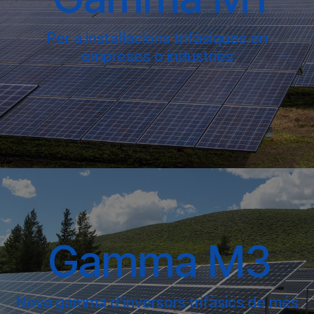
Per a instal·lacions trifàsiques en
empreses o indústries
Gamma M3
Nova gamma d'inversors trifàsics de més