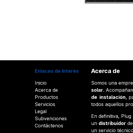
Acerca de
Enlaces de Interés
Inicio
Somos una empr
Acerca de
solar
. Acompañam
Productos
de instalación
, p
Servicios
todos aquellos pr
Legal
En definitiva, Plu
Subvenciones
un
distribuidor
d
Contáctenos
un servicio técnico