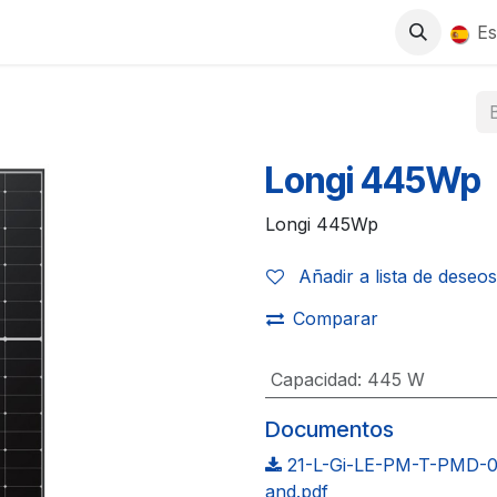
0
S
TIENDA
TRABAJA CON NOSOTROS
Es
Longi 445Wp
Longi 445Wp
Añadir a lista de deseos
Comparar
Capacidad
:
445 W
Documentos
21-L-Gi-LE-PM-T-PMD-0
and.pdf