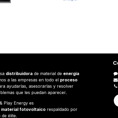
C
esa
distribuidora
de material de
energía
os a las empresas en todo el
proceso
ara ayudarlas, asesorarlas y resolver
oblemas que les puedan aparecer.
g & Play Energy es
e
material fotovoltaico
respaldado por
 de élite.