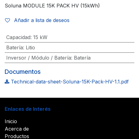
Soluna MODULE 15K PACK HV (15kWh)
Añadir a lista de deseos
Capacidad
:
15 kW
Batería
:
Litio
Inversor / Módulo / Batería
:
Batería
Documentos
Technical-data-sheet-Soluna-15K-Pack-HV-1.1.pdf
Enlaces de Interés
Inicio
Acerca de
Productos