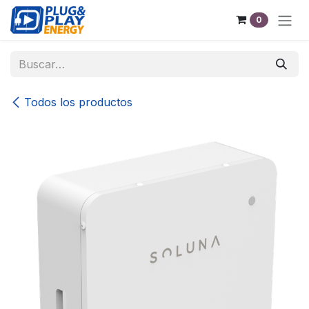
Ir al contenido
0
Todos los productos