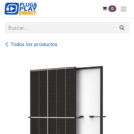
Ir al contenido
0
Todos los productos