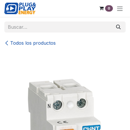
Ir al contenido
0
Todos los productos