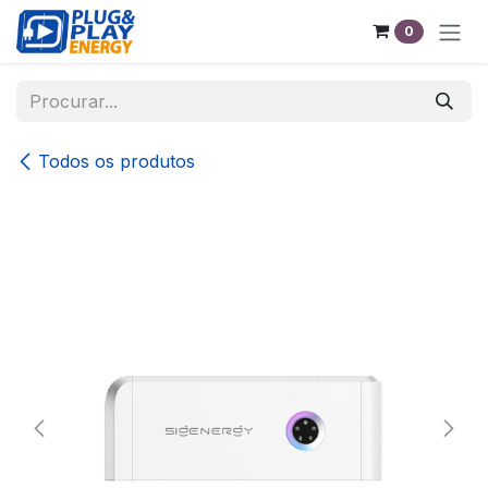
Pular para o conteúdo
0
Todos os produtos