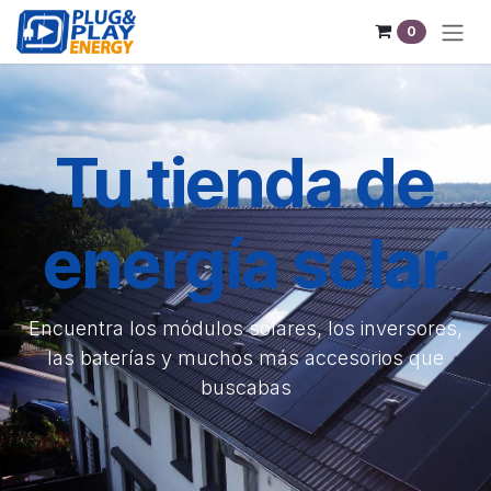
Se rendre au contenu
0
Tu tienda de
energía solar
Encuentra los módulos solares, los inversores,
las baterías y muchos más accesorios que
buscabas