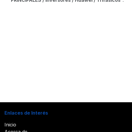
"
PRINCIPALES / Inversores / Huawei / Trifásicos
".
Enlaces de Interés
Inicio
Acerca de