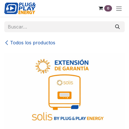
Ir al contenido
0
Todos los productos