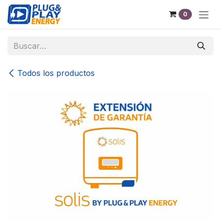
Ir al contenido
0
Todos los productos