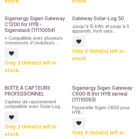
stock.
stock.
réservées au SigenStor ou à
ms et sauvegarde 0 ms.
d'autres charges
• Alimentation ininterrompue :
0 ms passe en mode de
alimentation via PV +
sauvegarde pour une
ESS/réseau/générateur.
Sigenergy Sigen Gateway
Gateway Solar-Log 50
consommation d'énergie
C1200 for HYB -
ininterrompue
Jusqu'à 15 kWc et jusqu'à 5
Préparé pour le
Sigenstack (11110054)
appareils, livré sans
raccordement d'un
alimentation
• Compatible avec plusieurs
générateur, d'une pompe à
connexions d'onduleurs
chaleur ou d'autres charges
Sigen C&I pour les systèmes
contrôlables
Only 3 Unité(s) left in
de micro-réseaux.
Protection anti-retour 350 ms
• Commutation transparente,
contre le secteur et le
stock.
garantissant une interruption
générateur
Only 2 Unité(s) left in
de 0 ms côté charge.
Alimentation électrique
stock.
• Circuit de dérivation intégré
ininterrompue via PV +
pour une plus grande fiabilité
ESS/réseau/générateur
du système.
• Compatible avec la
BOÎTE À CAPTEURS
Sigenergy Sigen Gateway
connexion de générateurs
PROFESSIONNEL
C600-B (for HYB series)
diesel et le contrôle
intelligent.
(11110053)
Capteur de rayonnement
• Surveillance du courant en
compatible avec Solar-Log
Passerelle Sigen C600 pour
temps réel avec protection
Base et Gateway, il ne
HYB
anti-retour de 350 ms.
dispose PAS de connecteurs
Prend en charge plusieurs
pour capteurs de vent ou de
connexions SigenStor pour
température externes.
Only 2 Unité(s) left in
les systèmes de micro-
réseaux
Only 4 Unité(s) left in
stock.
Sauvegarde transparente et