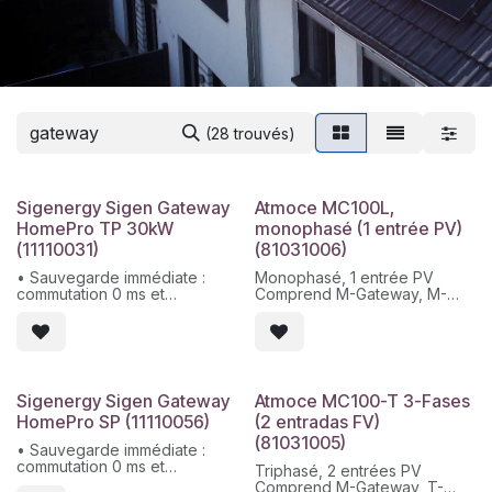
(28 trouvés)
Sigenergy Sigen Gateway
Atmoce MC100L,
HomePro TP 30kW
monophasé (1 entrée PV)
(11110031)
(81031006)
• Sauvegarde immédiate :
Monophasé, 1 entrée PV
commutation 0 ms et
Comprend M-Gateway, M-
alimentation continue via PV +
Relay, protections et
ESS / réseau / générateur
toroïdaux
• Compatible avec les
charges et SigenStor :
Jusqu'à 30 kW et appareils
contrôlables (générateur,
Sigenergy Sigen Gateway
Atmoce MC100-T 3-Fases
pompe à chaleur)
HomePro SP (11110056)
(2 entradas FV)
• Protection avancée : Flux
(81031005)
inverse 350 ms pour réseau
• Sauvegarde immédiate :
et générateur
commutation 0 ms et
Triphasé, 2 entrées PV
• Connexions d'alimentation :
alimentation continue via PV +
Comprend M-Gateway, T-
prend en charge une entrée