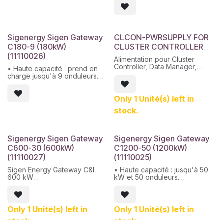
• 3 positions de disjoncteur
réservées au SigenStor ou à
d'autres charges
• Passage de 0 ms en mode
de sauvegarde,
Sigenergy Sigen Gateway
CLCON-PWRSUPPLY FOR
consommation d'énergie sans
C180-9 (180kW)
CLUSTER CONTROLLER
souci
(11110026)
• Prêt pour générateur,
Alimentation pour Cluster
pompe à chaleur ou autres
Controller, Data Manager,
• Haute capacité : prend en
charges contrôlables
Gateway ou Inverter Manager.
charge jusqu'à 9 onduleurs.
• Prend en charge les
• Compatible avec le
sauvegardes de toute la
stockage : fonctionne avec
maison et les sauvegardes
Only 1 Unité(s) left in
SigenStor, les générateurs et
partielles de la maison
les véhicules électriques.
• Protection contre le flux de
stock.
• Sécurité : Flux inverse 350
puissance inversé de 350 ms
ms et sauvegarde 0 ms.
du réseau et du générateur
• Alimentation ininterrompue :
• Alimentation électrique
Alimentation continue via PV +
ininterrompue via
Sigenergy Sigen Gateway
Sigenergy Sigen Gateway
ESS / réseau / générateur.
PV+ESS/réseau/générateur
C600-30 (600kW)
C1200-50 (1200kW)
(11110027)
(11110025)
Sigen Energy Gateway C&I
• Haute capacité : jusqu'à 50
600 kW
kW et 50 onduleurs.
• Compatible avec le
Compatible avec jusqu'à 30
stockage : fonctionne avec
onduleurs SigenStor
SigenStor, les générateurs et
connectés en parallèle
les véhicules électriques.
Only 1 Unité(s) left in
Only 1 Unité(s) left in
3 positions de disjoncteur
• Sécurité : Flux inverse 350