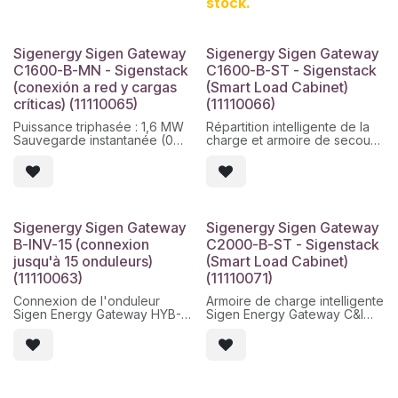
stock.
consommation d'énergie sans
souci pour votre entreprise
Prise en charge du
générateur, puissance de
Sigenergy Sigen Gateway
Sigenergy Sigen Gateway
secours plus abondante
C1600-B-MN - Sigenstack
C1600-B-ST - Sigenstack
Protection du flux d'énergie
en veille de 350 ms pour le
(conexión a red y cargas
(Smart Load Cabinet)
réseau et le générateur
críticas) (11110065)
(11110066)
Alimentation électrique
ininterrompue via
Puissance triphasée : 1,6 MW
Répartition intelligente de la
PV+ESS/réseau/générateur
Sauvegarde instantanée (0
charge et armoire de secours
ms)
Gérez automatiquement les
Prend en charge jusqu'à 30
charges critiques et non
batteries SigenStor
critiques
Protection contre le flux
Commutation instantanée (0
inverse (350 ms)
ms) en cas de coupure de
courant
Sigenergy Sigen Gateway
Sigenergy Sigen Gateway
Jusqu'à 60 kW de capacité
B-INV-15 (connexion
C2000-B-ST - Sigenstack
en recharge intelligente
jusqu'à 15 onduleurs)
(Smart Load Cabinet)
(11110063)
(11110071)
Connexion de l'onduleur
Armoire de charge intelligente
Sigen Energy Gateway HYB-
Sigen Energy Gateway C&I
15
2 000 kW
Armoire