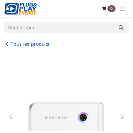
Se rendre au contenu
0
Tous les produits