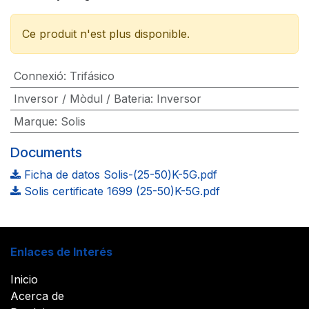
Ce produit n'est plus disponible.
Connexió
:
Trifásico
Inversor / Mòdul / Bateria
:
Inversor
Marque
:
Solis
Documents
Ficha de datos Solis-(25-50)K-5G.pdf
Solis certificate 1699 (25-50)K-5G.pdf
Enlaces de Interés
Inicio
Acerca de