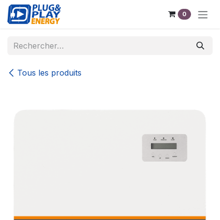
Se rendre au contenu
0
Tous les produits