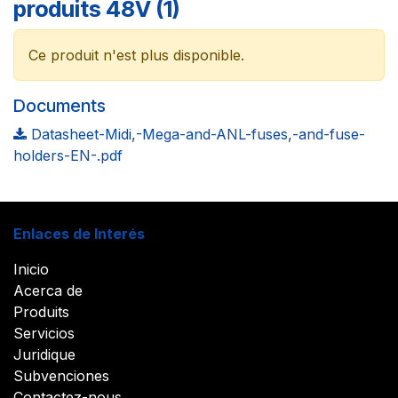
produits 48V (1)
Ce produit n'est plus disponible.
Documents
Datasheet-Midi,-Mega-and-ANL-fuses,-and-fuse-
holders-EN-.pdf
Enlaces de Interés
Inicio
Acerca de
Produits
Servicios
Juridique
Subvenciones
Contactez-nous