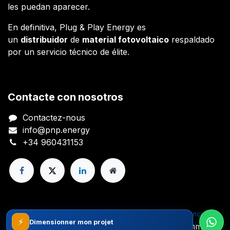
les puedan aparecer.
En definitiva, Plug & Play Energy es
un
distribuidor
de
material fotovoltaico
respaldado
por un servicio técnico de élite.
Contacte con nosotros
Contactez-nous
info@pnp.energy
+34 960431153
Copyright © Plug And Play Energy S.L.
Français
⚡
Généré par
- Le #1
Open Source eCommerce