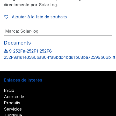
directamente por SolarLog.
Ajouter à la liste de souhaits
Marca
:
Solar-log
Documents
9-252Fa-252F1-252F8-
252F9a181e3586ba804fa8bdc4bd81b68ba72599b66b_ft_
Enlaces de Interés
Inicio
Acerca de
Produits
Servicios
Juridique