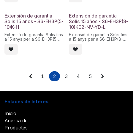
Solis: Solis - S6-EH3P(12-
Solis: Solis - S6-EH3P(30-
20)K-H - Warranty - 15.
50)K-H - Warranty - 15.
Extensión de garantía
Extensión de garantía
Solis 15 años - S6-EH3P(5-
Solis 15 años - S6-EH3P(8-
10)K-H
10)K02-NV-YD-L
Extensió de garantia Solis fins
Extensió de garantia Solis fins
a 15 anys per a S6-EH3P(5-
a 15 anys per a S6-EH3P(8-
10)K-H. Servei tècnic d
10)K02-NV-YD-L. Servei
´ampliació de cobertura
tècnic d´ampliació de
oficial i activació digital. Codi
cobertura oficial i activació
Solis: Solis - S6-EH3P(5-10)K-
digital. Codi Solis: Solis - S6-
H - Warranty - 15.
EH3P(8-10)K02-NV-ID-L -
Warranty - 15.
1
2
3
4
5
Enlaces de Interés
Inicio
Acerca de
Productes