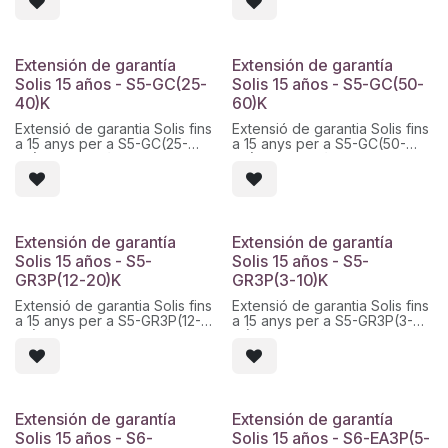
oficial i activació digital. Codi
oficial i activació digital. Codi
Solis: Solis - (80-110)K-5G-
Solis: Solis - S5-EH1P(3-6)K-L
PRO - Warranty - 15.
- Warranty - 15.
Extensión de garantía
Extensión de garantía
Solis 15 años - S5-GC(25-
Solis 15 años - S5-GC(50-
40)K
60)K
Extensió de garantia Solis fins
Extensió de garantia Solis fins
a 15 anys per a S5-GC(25-
a 15 anys per a S5-GC(50-
40)K. Servei tècnic d
60)K. Servei tècnic d
´ampliació de cobertura
´ampliació de cobertura
oficial i activació digital. Codi
oficial i activació digital. Codi
Solis: Solis - S5-GC(25-40)K -
Solis: Solis - S5-GC(50-60)K -
Warranty - 15.
Warranty - 15.
Extensión de garantía
Extensión de garantía
Solis 15 años - S5-
Solis 15 años - S5-
GR3P(12-20)K
GR3P(3-10)K
Extensió de garantia Solis fins
Extensió de garantia Solis fins
a 15 anys per a S5-GR3P(12-
a 15 anys per a S5-GR3P(3-
20)K. Servei tècnic d
10)K. Servei tècnic d
´ampliació de cobertura
´ampliació de cobertura
oficial i activació digital. Codi
oficial i activació digital. Codi
Solis: Solis - S5-GR3P(12-20)K
Solis: Solis - S5-GR3P(3-10)K -
- Warranty - 15.
Warranty - 15.
Extensión de garantía
Extensión de garantía
Solis 15 años - S6-
Solis 15 años - S6-EA3P(5-