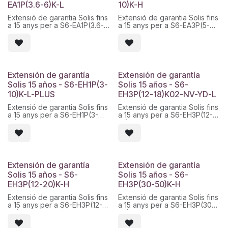
EA1P(3.6-6)K-L
10)K-H
Extensió de garantia Solis fins
Extensió de garantia Solis fins
a 15 anys per a S6-EA1P(3.6-
a 15 anys per a S6-EA3P(5-
6)K-L. Servei tècnic d
10)K-H. Servei tècnic d
´ampliació de cobertura
´ampliació de cobertura
oficial i activació digital. Codi
oficial i activació digital. Codi
Solis: Solis - S6-EA1P(3.6-6)K-
Solis: Solis - S6-EA3P(5-10)K-
L - Warranty - 15.
H - Warranty - 15.
Extensión de garantía
Extensión de garantía
Solis 15 años - S6-EH1P(3-
Solis 15 años - S6-
10)K-L-PLUS
EH3P(12-18)K02-NV-YD-L
Extensió de garantia Solis fins
Extensió de garantia Solis fins
a 15 anys per a S6-EH1P(3-
a 15 anys per a S6-EH3P(12-
10)K-L-PLUS. Servei tècnic d
18)K02-NV-YD-L. Servei
´ampliació de cobertura
tècnic d´ampliació de
oficial i activació digital. Codi
cobertura oficial i activació
Solis: Solis - S6-EH1P(3-10)K-
digital. Codi Solis: Solis - S6-
L-PLUS - Warranty - 15.
EH3P(12-18)K02-NV-ID-L -
Warranty - 15.
Extensión de garantía
Extensión de garantía
Solis 15 años - S6-
Solis 15 años - S6-
EH3P(12-20)K-H
EH3P(30-50)K-H
Extensió de garantia Solis fins
Extensió de garantia Solis fins
a 15 anys per a S6-EH3P(12-
a 15 anys per a S6-EH3P(30-
20)K-H. Servei tècnic d
50)K-H. Servei tècnic d
´ampliació de cobertura
´ampliació de cobertura
oficial i activació digital. Codi
oficial i activació digital. Codi