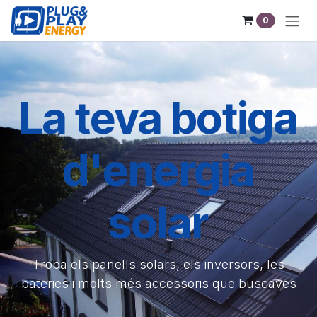
Skip to Content
0
La teva botiga
d'energia
solar
Troba els panells solars, els inversors, les
bateries i molts més accessoris que buscaves