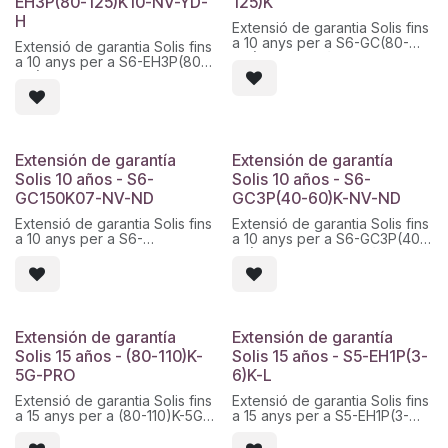
EH3P(80-125)K10-NV-YD-
125)K
H
Extensió de garantia Solis fins
a 10 anys per a S6-GC(80-
Extensió de garantia Solis fins
125)K. Servei tècnic d
a 10 anys per a S6-EH3P(80-
´ampliació de cobertura
125)K10-NV-YD-H. Servei
oficial i activació digital. Codi
tècnic d´ampliació de
Solis: Solis - S6-GC(80-125)K
cobertura oficial i activació
- Warranty - 10.
digital. Codi Solis: Solis - S6-
EH3P(80-125)K10-NV-ID-H -
Warranty - 10.
Extensión de garantía
Extensión de garantía
Solis 10 años - S6-
Solis 10 años - S6-
GC150K07-NV-ND
GC3P(40-60)K-NV-ND
Extensió de garantia Solis fins
Extensió de garantia Solis fins
a 10 anys per a S6-
a 10 anys per a S6-GC3P(40-
GC150K07-NV-ND. Servei
60)K-NV-ND. Servei tècnic d
tècnic d´ampliació de
´ampliació de cobertura
cobertura oficial i activació
oficial i activació digital. Codi
digital. Codi Solis: Solis -
Solis: Solis - S6-GC3P(40-
Warranty - S6-GC150K07-NV-
60)K-NV-ND - Warranty - 10.
ND - 10.
Extensión de garantía
Extensión de garantía
Solis 15 años - (80-110)K-
Solis 15 años - S5-EH1P(3-
5G-PRO
6)K-L
Extensió de garantia Solis fins
Extensió de garantia Solis fins
a 15 anys per a (80-110)K-5G-
a 15 anys per a S5-EH1P(3-
PRO. Servei tècnic d
6)K-L. Servei tècnic d
´ampliació de cobertura
´ampliació de cobertura