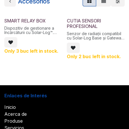
Accesorios
SMART RELAY BOX
CUTIA SENSORI
PROFESIONAL
Dispozitiv de gestionare a
încărcăturii cu Solar-Log™.
Senzor de radiații compatibil
Are 8 ieșiri releu fără
cu Solar-Log Base și Gateway,
potențial.
NU are conectori pentru
senzori externi de vânt sau
Only 3 buc left in stock.
temperatură.
Only 2 buc left in stock.
Enlaces de Interés
Inicio
Acerca de
Produse
Servicios