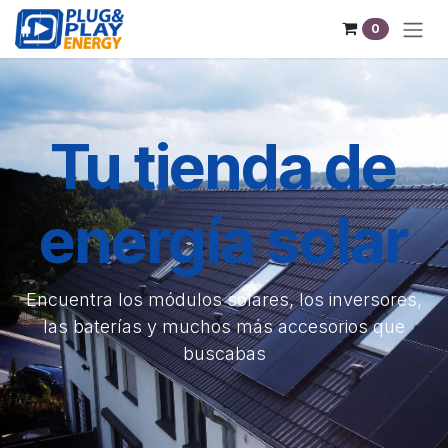
Sari la conținut
0
Tu tienda de
energía solar
Encuentra los módulos solares, los inversores,
las baterías y muchos más accesorios que
buscabas