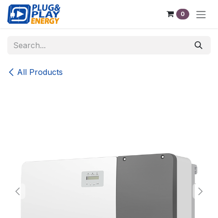
Skip to Content
0
All Products