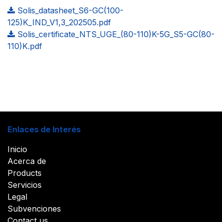
Solis_datasheet_S6-GC(100-
125)K_IND_V1,3_202505.pdf
Solis_certificate_NTS_UGE_(80-110)K-5G_S5-GC(80-
110)K.pdf
Enlaces de Interés
Inicio
Acerca de
Products
Servicios
Legal
Subvenciones
Contact us